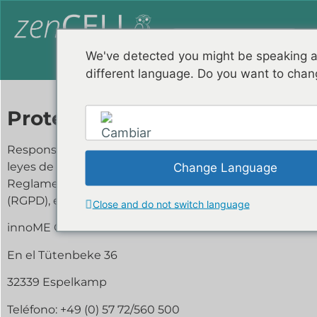
We've detected you might be speaking 
different language. Do you want to chan
Protección de datos
Responsable del tratamiento en el sentido de las
leyes de protección de datos, en particular del
Change Language
Reglamento General de Protección de Datos de la UE
English
(RGPD), es:
Close and do not switch language
innoME GmbH
En el Tütenbeke 36
32339 Espelkamp
Teléfono: +49 (0) 57 72/560 500