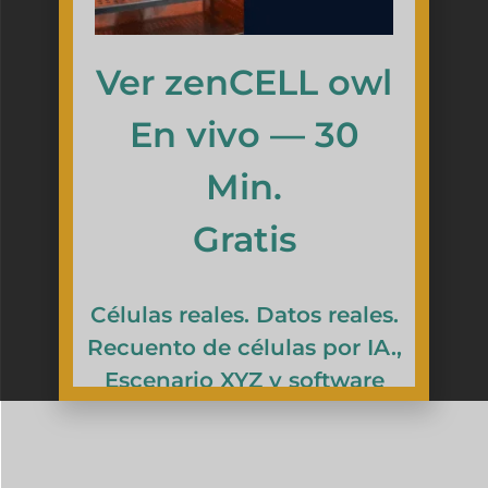
Ver zenCELL owl
En vivo — 30
Min.
Gratis
Células reales. Datos reales.
Recuento de células por IA.,
Escenario XYZ y software
completo — en vivo dentro
de la incubadora. Dos veces
por semana a través de MS