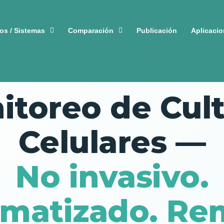
os / Sistemas
Comparación
Publicación
Aplicaci
📊 APLICACIÓN — MONITOREO DE CULTIVO CELULAR
itoreo de Cult
Celulares —
No invasivo.
matizado. Re