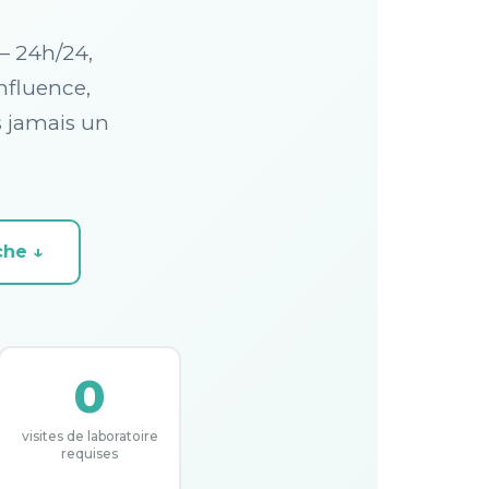
— 24h/24,
onfluence,
s jamais un
he ↓
0
visites de laboratoire
requises