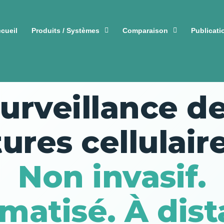
cueil
Produits / Systèmes
Comparaison
Publicati
📊 APPLICATION — SURVEILLANCE DES CULTURES CELLULAIRES
urveillance d
tures cellulair
Non invasif.
matisé. À dist