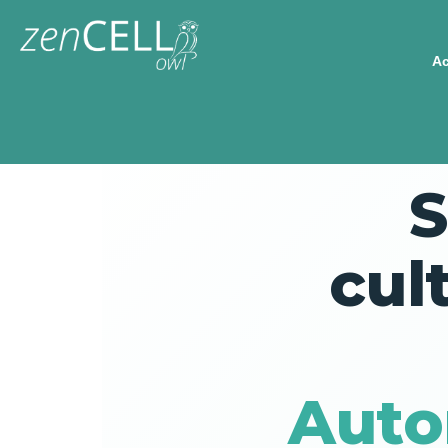
Ac
S
cul
Auto