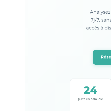
Analysez
7j/7, san
accès à di
Rése
24
puits en parallèle