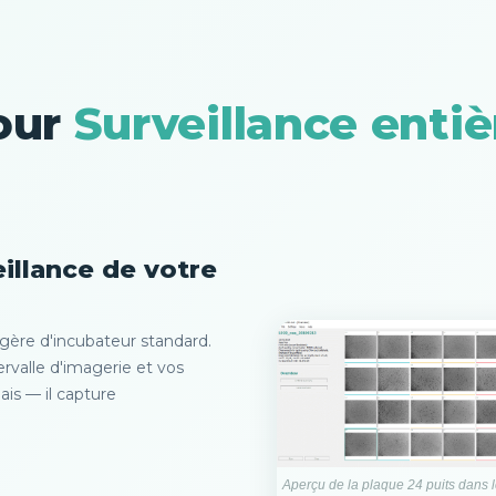
our
Surveillance enti
illance de votre
gère d'incubateur standard.
rvalle d'imagerie et vos
ais — il capture
Aperçu de la plaque 24 puits dans le