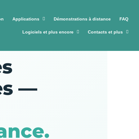
on
Applications
Démonstrations à distance
FAQ
Logiciels et plus encore
Contacts et plus
es
es —
ance.