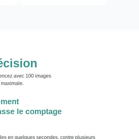
écision
mmencez avec 100 images
n maximale.
ement
asse le comptage
ules en quelques secondes, contre plusieurs