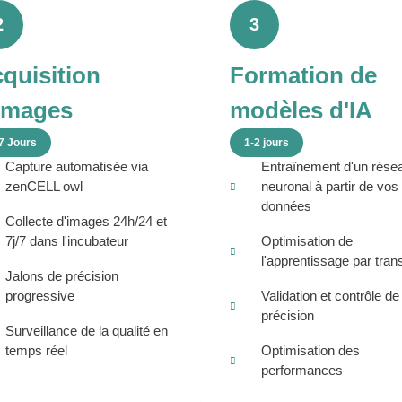
2
3
quisition
Formation de
images
modèles d'IA
7 Jours
1-2 jours
Capture automatisée via
Entraînement d'un rése
zenCELL owl
neuronal à partir de vos
données
Collecte d'images 24h/24 et
7j/7 dans l'incubateur
Optimisation de
l'apprentissage par trans
Jalons de précision
progressive
Validation et contrôle de 
précision
Surveillance de la qualité en
temps réel
Optimisation des
performances