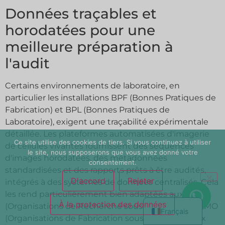
Données traçables et
horodatées pour une
meilleure préparation à
l'audit
Certains environnements de laboratoire, en
particulier les installations BPF (Bonnes Pratiques de
Fabrication) et BPL (Bonnes Pratiques de
Laboratoire), exigent une traçabilité expérimentale
détaillée. Les plateformes automatisées d'imagerie
Ce site utilise des cookies de tiers. Si vous continuez à utiliser
简体中文
de cellules vivantes fournissent des séquences
le site, nous supposerons que vous avez donné votre
d'images horodatées, des métadonnées
Español
consentement.
standardisées et des rapports prêts à être audités,
Deutsch
D'accord
Rejeter
intégrés à des systèmes de données centralisés. Cela
les rend particulièrement bien adaptées aux CRO
English
À la protection des données
(Organisations de Recherche sous Contrat), aux CMO
Français
(Organisations de Fabrication sous Contrat) et aux