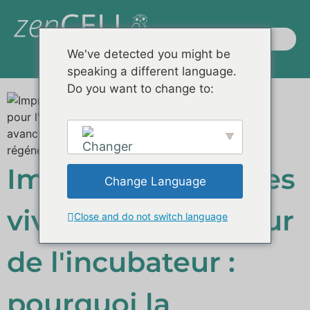
We've detected you might be
speaking a different language.
Produits / Systèmes
Démonstrations à distance
Logiciels et plus encore
Do you want to change to:
Imagerie de cellules
Change Language
vivantes à l'intérieur
Close and do not switch language
English
de l'incubateur :
pourquoi la