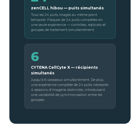
zenCELL hibou — puits simultanés
Tous les 24 puits imagés au même point
temporel. Plaques de 24 puits complètes en
une seule expérience — contrôles, réplicats et
groupes de traitement simultanément.
6
CYTENA CellCyte X — récipients
simultanés
Jusqu'à 6 vaisseaux simultanément. De plus,
une expérience complète de 24 puits nécessite
4 sessions d'imagerie distinctes, introduisant
une variabilité de synchronisation entre les
groupes.