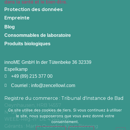
Protection des données
Empreinte
Blog
Consommables de laboratoire
Produits biologiques
innoME GmbH In der Tütenbeke 36 32339
Espelkamp
+49 (89) 215 377 00
Courriel : info@zencellowl.com
Registre du commerce : Tribunal d'instance de Bad
Oeynhausen, HRB 14557
Ce site utilise des cookies de tiers. Si vous continuez à utiliser
简体中文
N° de TVA DE300923829
le site, nous supposerons que vous avez donné votre
WEEE-Reg.-n° DE 43441295
Español
consentement.
Gérants : Martin Quarder, Klaus Bönning