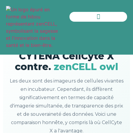
Démonstrations à distance
Logiciels et plus encore
COMPARAISON HONNÊTE · MIS À JOUR 2025
CYTENA CellCyte X
contre.
zenCELL owl
Les deux sont des imageurs de cellules vivantes
en incubateur. Cependant, ils diffèrent
significativement en termes de capacité
d'imagerie simultanée, de transparence des prix
et de souveraineté des données. Voici une
comparaison honnête, y compris là où CellCyte
X a l'avantage.