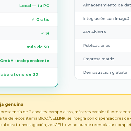
Almacenamiento de da
Local — tu PC
Integración con ImageJ
✓ Gratis
API Abierta
✓ Sí
Publicaciones
más de 50
Empresa matriz
 GmbH · independiente
Demostración gratuita
laboratorio de 30
ja genuina
rescencia de 3 canales: campo claro, más tres canales fluorescentes 
te del ecosistema BICO/CELLINK, se integra con dispensadores de cél
ncial para tu investigación, zenCELL owl no puede reemplazar compl