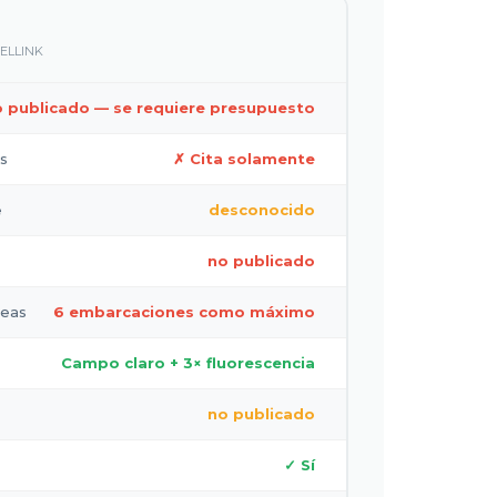
CELLINK
 publicado — se requiere presupuesto
s
✗ Cita solamente
e
desconocido
no publicado
neas
6 embarcaciones como máximo
Campo claro + 3× fluorescencia
no publicado
✓ Sí