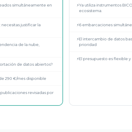
oreados simultáneamente en
⚡
Ya utiliza instrumentos BIC
ecosistema.
ecesitas justificar la
⚡
6 embarcaciones simultánea
⚡
El intercambio de datos ba
endencia de la nube,
prioridad
⚡
El presupuesto es flexible y
ortación de datos abiertos?
sde 290 €/mes disponible
0 publicaciones revisadas por