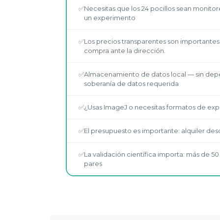
✅
Necesitas que los 24 pocillos sean monit
un experimento
✅
Los precios transparentes son importantes: n
compra ante la dirección.
✅
Almacenamiento de datos local — sin dep
soberanía de datos requerida
✅
¿Usas ImageJ o necesitas formatos de exp
✅
El presupuesto es importante: alquiler de
✅
La validación científica importa: más de 5
pares