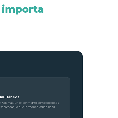
 importa
simultáneos
e. Además, un experimento completo de 24
separadas, lo que introduce variabilidad