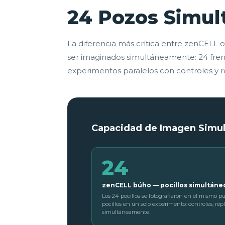
24 Pozos Simul
La diferencia más crítica entre zenCELL 
ser imaginados simultáneamente: 24 frente
experimentos paralelos con controles y ré
Capacidad de Imagen Simul
24
zenCELL búho — pocillos simultáne
Los 24 pocillos se fotografiaron en el mismo 
pocillos en un solo experimento: controles, rép
simultáneamente.