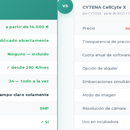
VS
CYTENA CellCyte X
por CYTENA · parte de BICO / 
a partir de 14.000 €
Precio
no
ublicado abiertamente
Transparencia de precio
Ninguno — incluido
Cuota anual de softwar
✓ desde 290 €/mes
Opción de alquiler
24 — todo a la vez
Embarcaciones simultá
ampo claro solamente
Modo de imagen
5MP
Resolución de cámara
Uso en incubadora
✓ Sí