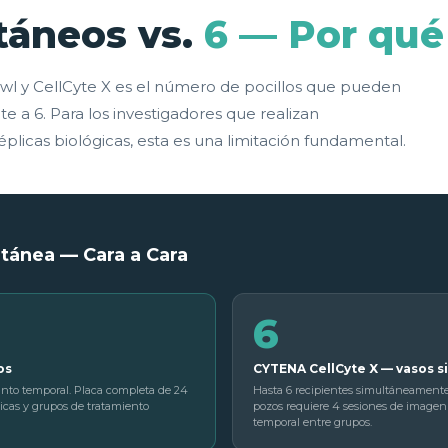
táneos vs.
6 — Por qué
owl y CellCyte X es el número de pocillos que pueden
 a 6. Para los investigadores que realizan
plicas biológicas, esta es una limitación fundamental.
tánea — Cara a Cara
6
os
CYTENA CellCyte X — vasos 
punto temporal. Placa completa de 24
Hasta 6 recipientes simultáneament
licas y grupos de tratamiento
pozos requiere 4 sesiones de imagen 
temporal entre grupos.