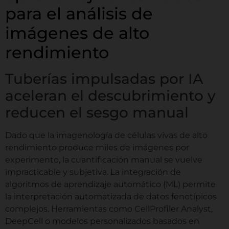
para el análisis de
imágenes de alto
Correo electrónico
*
rendimiento
Tuberías impulsadas por IA
Comentario o Mensaje
aceleran el descubrimiento y
reducen el sesgo manual
por ejemplo, monitoreo de confluencia,
ensayo de rascado, esferoides...
Dado que la imagenología de células vivas de alto
o
rendimiento produce miles de imágenes por
Acuerdo RGPD
*
C
experimento, la cuantificación manual se vuelve
Doy mi consentimiento para
o
impracticable y subjetiva. La integración de
r
que este sitio web almacene mi
algoritmos de aprendizaje automático (ML) permite
r
información enviada para que mi
la interpretación automatizada de datos fenotípicos
e
solicitud pueda ser respondida.
o
complejos. Herramientas como CellProfiler Analyst,
DeepCell o modelos personalizados basados en