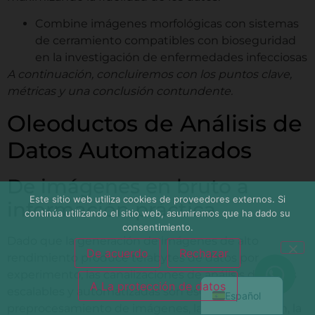
Combine imágenes morfológicas con sistemas
de cerramiento compatibles con bioseguridad
en la investigación de enfermedades infecciosas
A continuación, concluiremos con los puntos clave,
métricas y una conclusión contundente.
Oleoductos de Análisis de
Datos Automatizados
De imágenes en bruto a
Este sitio web utiliza cookies de proveedores externos. Si
简体中文
información práctica
continúa utilizando el sitio web, asumiremos que ha dado su
Français
consentimiento.
Dado que la generación de imágenes de alto
Deutsch
De acuerdo
Rechazar
rendimiento produce terabytes de datos por
English
experimento, las canalizaciones de análisis de datos
A La protección de datos
escalables y automatizadas son esenciales. El
Español
preprocesamiento de imágenes, la segmentación, la