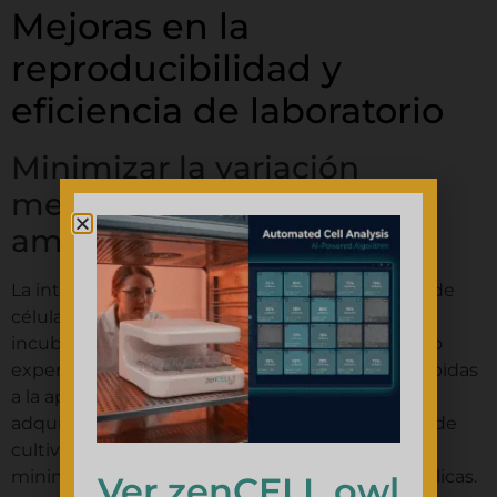
Mejoras en la
reproducibilidad y
eficiencia de laboratorio
Minimizar la variación
mediante la consistencia
ambiental
La integración de dispositivos de imagenología de
células vivas directamente en entornos de
incubación elimina una fuente principal de ruido
experimental: las fluctuaciones ambientales debidas
a la apertura de puertas y las transferencias. La
adquisición de imágenes sin reubicar las placas de
cultivo celular apoya una mayor consistencia y
minimiza el estrés osmótico y térmico entre réplicas.
Ver zenCELL owl