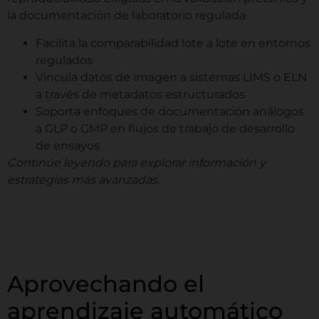
RESERVA TU
la documentación de laboratorio regulada.
DEMOSTRACIÓN REMOTA
Facilita la comparabilidad lote a lote en entornos
GRATUITA
regulados
Vincula datos de imagen a sistemas LIMS o ELN
Mira la imagen de zenCELL owl en vivo
a través de metadatos estructurados
dentro de una incubadora. Disponible.
Soporta enfoques de documentación análogos
a GLP o GMP en flujos de trabajo de desarrollo
de ensayos
Solicita tu turno de
Continúe leyendo para explorar información y
estrategias más avanzadas.
demostración
Nombre
*
Nombre
Apellidos
Aprovechando el
Empresa / Instituto
*
aprendizaje automático