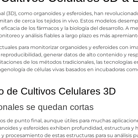
nal (3D), como organoides y esferoides, han revolucionado
mitan de cerca los tejidos in vivo. Estos modelos dese
ficacia de los fármacos y la biología del desarrollo. A 
nitoreo y análisis fiables a largo plazo es más apremian
 actuales para monitorizar organoides y esferoides con i
reproducibilidad, generar datos de alto contenido y resp
itaciones de los métodos tradicionales, las tecnologías
genología de células vivas basados en incubadoras com
o de Cultivos Celulares 3D
ionales se quedan cortas
os de punto final, aunque útiles para muchas aplicacio
anoides y esferoides exhiben profundidad, estructura y h
 y procesamiento de estas estructuras para su análisis p