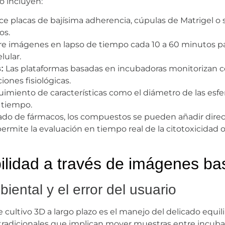
o incluyen:
ice placas de bajísima adherencia, cúpulas de Matrigel 
os.
e imágenes en lapso de tiempo cada 10 a 60 minutos pa
lular.
Las plataformas basadas en incubadoras monitorizan co
:
ones fisiológicas.
imiento de características como el diámetro de las esfera
l tiempo.
ibado de fármacos, los compuestos se pueden añadir direc
ermite la evaluación en tiempo real de la citotoxicidad 
bilidad a través de imágenes b
biental y el error del usuario
cultivo 3D a largo plazo es el manejo del delicado equil
jo tradicionales que implican mover muestras entre incub