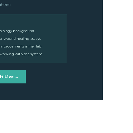
nnheim
l biology background
or wound healing assays
improvements in her lab
 working with the system
t Live →