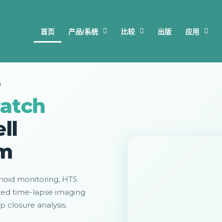
首页
产品/系统
比较
出版
应用
MADE IN GERMANY
e
atch
ll
em
anoid monitoring, HTS
ted time-lapse imaging
 closure analysis.