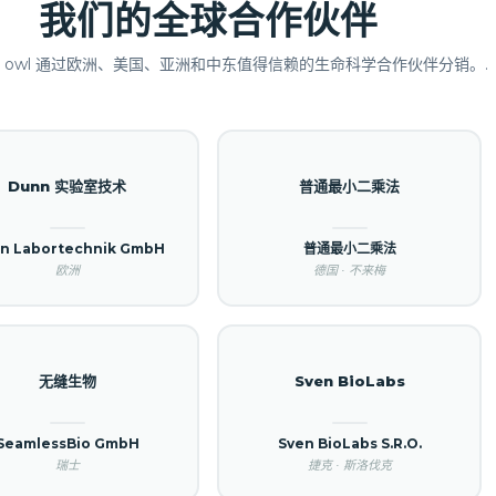
我们的全球合作伙伴
LL owl 通过欧洲、美国、亚洲和中东值得信赖的生命科学合作伙伴分销。.
Dunn 实验室技术
普通最小二乘法
n Labortechnik GmbH
普通最小二乘法
欧洲
德国 · 不来梅
无缝生物
Sven BioLabs
SeamlessBio GmbH
Sven BioLabs S.R.O.
瑞士
捷克 · 斯洛伐克