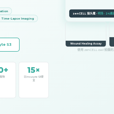
ration
zenCELL 猫头鹰 ·
明场 · 24通
Time-Lapse Imaging
Wound Healing Assay
yte S3
使用 zenCELL owl 拍摄
0+
15×
版物
比Incucyte S3便
宜