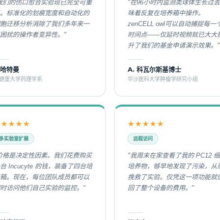
我们的伤口愈合实验现已完全可重
"在96小时内监测类球体生长过
。标准化的划痕宽度和自动化的
味着反复在培养箱中操作。
胞迁移分析消除了我们多年来一
zenCELL owl可以自动捕捉每一
困扰的操作者变异性。"
时间点——仅延时视频就已大大
升了我们的基金申请演示效果。"
.哈特曼
A. 科瓦尔斯基博士
德堡大学药理学系
华沙医科大学肿瘤学研究小组
★★★★★
★★★★★
多实验室扩展
远程访问
价格是决定性因素。我们花费购买
"我周末在家查看了我的 PC12 
台 Incucyte 的钱，装备了四台培
培养物，够早地发现了污染，从
箱。现在，每位团队成员都可以
挽救了实验。仅凭这一项功能就
时访问他们自己实验的监控。"
回了整个设备的费用。"