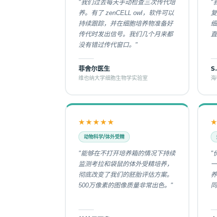
"我们过去每天手动检查三次传代培
"
养。有了 zenCELL owl，软件可以
复
持续跟踪，并在细胞培养物准备好
细
传代时发出信号。我们几个月来都
直
没有错过传代窗口。"
菲舍尔医生
S
维也纳大学细胞生物学实验室
海
★★★★★
动物科学/体外受精
"能够在不打开培养箱的情况下持续
"
监测考拉和袋鼠的体外受精培养，
一
彻底改变了我们的胚胎评估方案。
养
500万像素的图像质量非常出色。"
同