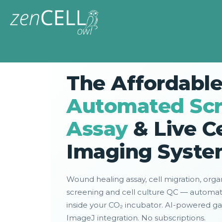
INCUCYTE ALTERNATIVE · BRIGHTFIELD · 
The Affordabl
Automated Scr
Assay
& Live Ce
Imaging Syst
Wound healing assay, cell migration, org
screening and cell culture QC — automa
inside your CO₂ incubator. AI-powered gap
ImageJ integration. No subscriptions.