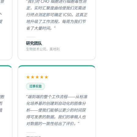
去意
"我们对 CHO 细胞进行细胞毒性测
定，实时汇聚度曲线使我们无需进
个
行终点测定即可确定 IC50。这真正
提
地升级了工作流程，每周为我们节
省了大量时间。"
研究团队
生物技术公司，奥地利
★★★★★
迁移实验
细胞
"端到端的整个工作流程——从标准
而
化培养基的创建到自动化的图像分
值
析——使我们能够以更少的时间获
得可发表的数据。我们的审稿人也
对数据的一致性给出了评价。"