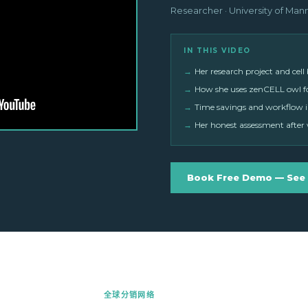
Researcher · University of Ma
IN THIS VIDEO
→
Her research project and cel
→
How she uses zenCELL owl f
→
Time savings and workflow 
→
Her honest assessment after
Book Free Demo — See I
全球分销网络